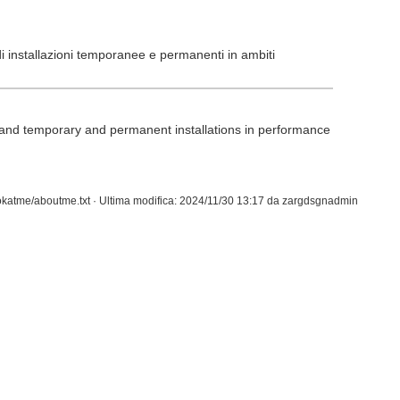
di installazioni temporanee e permanenti in ambiti
 and temporary and permanent installations in performance
okatme/aboutme.txt
· Ultima modifica:
2024/11/30 13:17
da
zargdsgnadmin