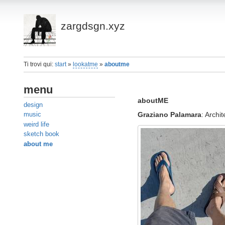
zargdsgn.xyz
Ti trovi qui:
start
»
lookatme
»
aboutme
menu
aboutME
design
Graziano Palamara
: Archit
music
weird life
sketch book
about me